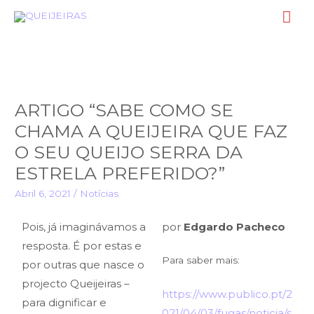
ARTIGO “SABE COMO SE
CHAMA A QUEIJEIRA QUE FAZ
O SEU QUEIJO SERRA DA
ESTRELA PREFERIDO?”
Abril 6, 2021
/
Notícias
Pois, já imaginávamos a
por
Edgardo Pacheco
resposta. É por estas e
Para saber mais:
por outras que nasce o
projecto Queijeiras –
https://www.publico.pt/2
para dignificar e
021/04/03/fugas/noticia/s