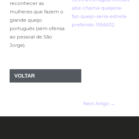
reconhecer as
abe-chama-queijeira-
mulheres que fazem o
faz-queijo-serra-estrela-
grande queijo
preferido-1956632
português (sem ofensa
ao pessoal de São
Jorge).
VOLTAR
Next Artigo
→